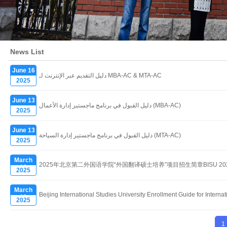
News List
June 16
دليل التقديم عبر الإنترنت لـ MBA-AC & MTA-AC
2025
June 13
دليل القبول في برنامج ماجستير إدارة الأعمال (MBA-AC)
2025
June 13
دليل القبول في برنامج ماجستير إدارة السياحة (MTA-AC)
2025
March
2025年北京第二外国语学院“外国翻译硕士培养”项目招生简章BISU 2025 Joint Schol
19
2025
March
Beijing International Studies University Enrollment Guide
19
2025
1